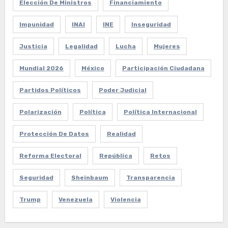
Elección De Ministros
Financiamiento
Impunidad
INAI
INE
Inseguridad
Justicia
Legalidad
Lucha
Mujeres
Mundial 2026
México
Participación Ciudadana
Partidos Políticos
Poder Judicial
Polarización
Política
Política Internacional
Protección De Datos
Realidad
Reforma Electoral
República
Retos
Seguridad
Sheinbaum
Transparencia
Trump
Venezuela
Violencia