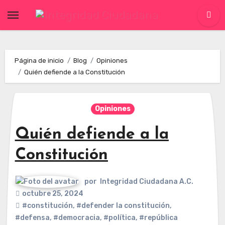
Skip
to
content
Página de inicio
Blog
Opiniones
Quién defiende a la Constitución
Opiniones
Quién defiende a la
Constitución
por
Integridad Ciudadana A.C.
octubre 25, 2024
#constitución
,
#defender la constitución
,
#defensa
,
#democracia
,
#política
,
#república