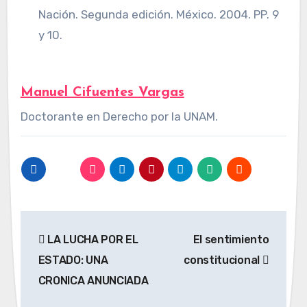
Nación. Segunda edición. México. 2004. PP. 9
y 10.
Manuel Cifuentes Vargas
Doctorante en Derecho por la UNAM.
Navegación
LA LUCHA POR EL
El sentimiento
de
ESTADO: UNA
constitucional
entradas
CRONICA ANUNCIADA