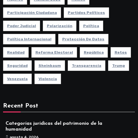
Participación Ciudadana
Partidos Políticos
Poder Judicial
Polarización
Política
Política Internacional
Protección De Datos
Realidad
Reforma Electoral
República
Retos
Seguridad
Sheinbaum
Transparencia
Trump
Venezuela
Violencia
Recent Post
Categorías jurídicas del patrimonio de la
humanidad
agosto 4, 2026