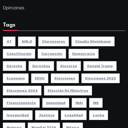
Opiniones
Tags
4T
AMLO
Claroscuros
Claudia Sheinbaum
Constitución
Corrupción
Democracia
Derecho
Derechos
Discurso
Donald Trump
Economía
EEUU
Elecciones
Elecciones 2023
Elecciones 2024
Elección De Ministros
Financiamiento
Impunidad
INAI
INE
Inseguridad
Justicia
Legalidad
Lucha
Mujeres
Mundial 2026
México