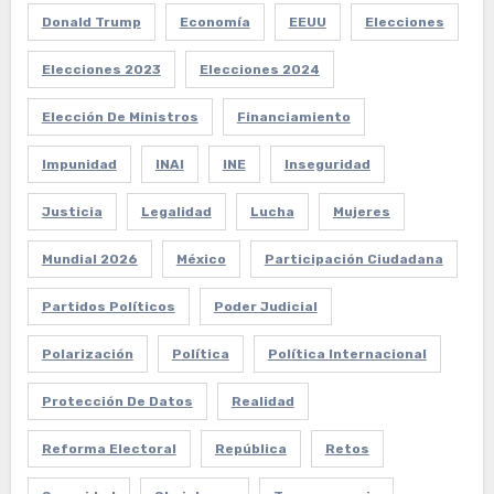
Donald Trump
Economía
EEUU
Elecciones
Elecciones 2023
Elecciones 2024
Elección De Ministros
Financiamiento
Impunidad
INAI
INE
Inseguridad
Justicia
Legalidad
Lucha
Mujeres
Mundial 2026
México
Participación Ciudadana
Partidos Políticos
Poder Judicial
Polarización
Política
Política Internacional
Protección De Datos
Realidad
Reforma Electoral
República
Retos