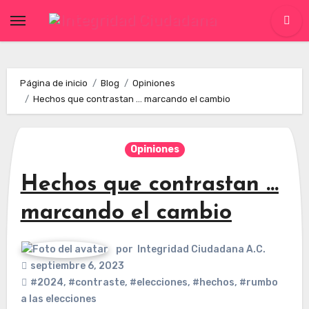
Skip
to
content
Página de inicio
Blog
Opiniones
Hechos que contrastan … marcando el cambio
Opiniones
Hechos que contrastan …
marcando el cambio
por
Integridad Ciudadana A.C.
septiembre 6, 2023
#2024
,
#contraste
,
#elecciones
,
#hechos
,
#rumbo
a las elecciones