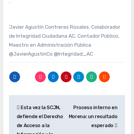
.
Javier Agustín Contreras Rosales. Colaborador
de Integridad Ciudadana AC, Contador Público,
Maestro en Administración Pública
@JavierAgustinCo @Integridad_AC
Navegación
Esta vez la SCJN,
Proceso interno en
de
defiende el Derecho
Morena: un resultado
entradas
de Acceso a la
esperado