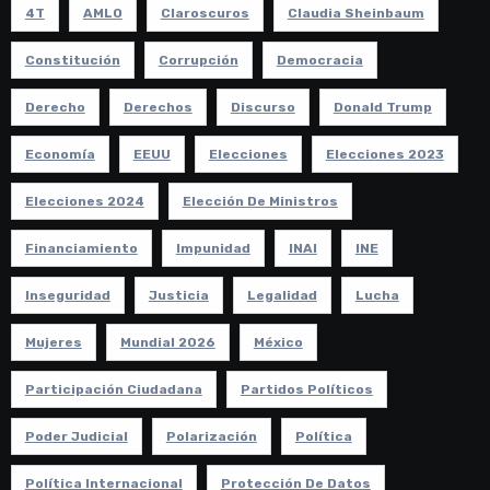
4T
AMLO
Claroscuros
Claudia Sheinbaum
Constitución
Corrupción
Democracia
Derecho
Derechos
Discurso
Donald Trump
Economía
EEUU
Elecciones
Elecciones 2023
Elecciones 2024
Elección De Ministros
Financiamiento
Impunidad
INAI
INE
Inseguridad
Justicia
Legalidad
Lucha
Mujeres
Mundial 2026
México
Participación Ciudadana
Partidos Políticos
Poder Judicial
Polarización
Política
Política Internacional
Protección De Datos