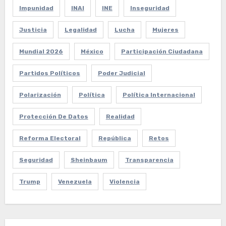
Impunidad
INAI
INE
Inseguridad
Justicia
Legalidad
Lucha
Mujeres
Mundial 2026
México
Participación Ciudadana
Partidos Políticos
Poder Judicial
Polarización
Política
Política Internacional
Protección De Datos
Realidad
Reforma Electoral
República
Retos
Seguridad
Sheinbaum
Transparencia
Trump
Venezuela
Violencia