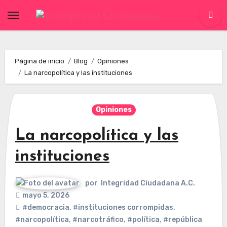
Skip
to
content
Página de inicio
Blog
Opiniones
La narcopolítica y las instituciones
Opiniones
La narcopolítica y las
instituciones
por
Integridad Ciudadana A.C.
mayo 5, 2026
#democracia
,
#instituciones corrompidas
,
#narcopolítica
,
#narcotráfico
,
#política
,
#república