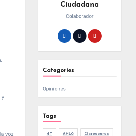
Ciudadana
Colaborador
,
Categories
Opiniones
 y
Tags
la voz
4T
AMLO
Claroscuros