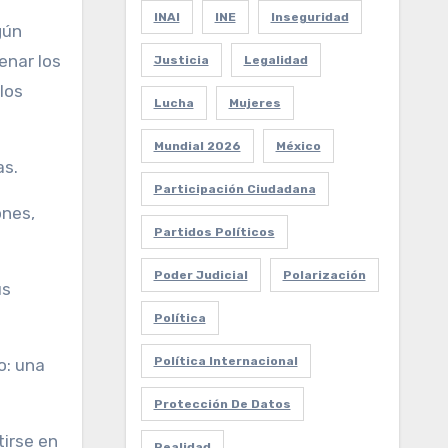
INAI
INE
Inseguridad
gún
enar los
Justicia
Legalidad
los
Lucha
Mujeres
Mundial 2026
México
as.
Participación Ciudadana
ones,
Partidos Políticos
Poder Judicial
Polarización
us
Política
Política Internacional
o: una
Protección De Datos
irse en
Realidad