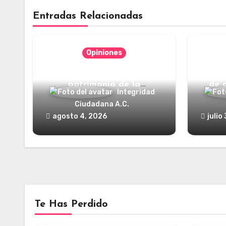
Entradas Relacionadas
Opiniones
Categorías jurídicas del
¿Y dó
patrimonio de la
de 
Integridad
humanidad
Ciudadana A.C.
agosto 4, 2026
julio
Te Has Perdido