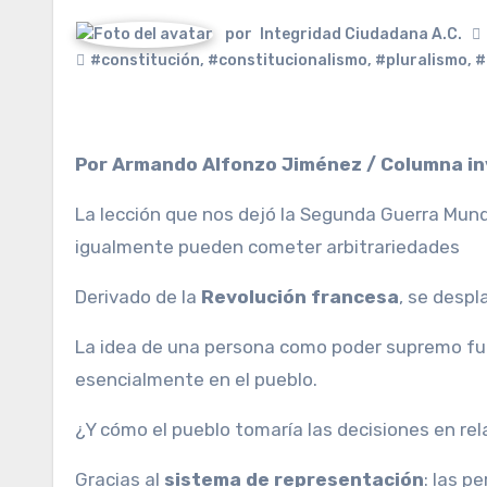
por
Integridad Ciudadana A.C.
#constitución
,
#constitucionalismo
,
#pluralismo
,
#
Por Armando Alfonzo Jiménez / Columna inv
La lección que nos dejó la Segunda Guerra Mund
igualmente pueden cometer arbitrariedades
Derivado de la
Revolución francesa
, se despl
La idea de una persona como poder supremo fue s
esencialmente en el pueblo.
¿Y cómo el pueblo tomaría las decisiones en re
Gracias al
sistema de representación
: las p