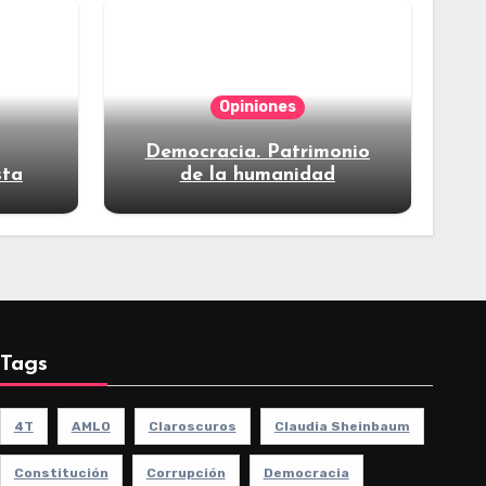
Opiniones
Democracia. Patrimonio
sta
de la humanidad
Tags
4T
AMLO
Claroscuros
Claudia Sheinbaum
Constitución
Corrupción
Democracia