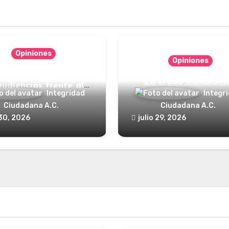
Opiniones
Opiniones
nde está el defensor
La cruda mundialis
audiencias frente al
Integridad
Integr
poder?
Ciudadana A.C.
Ciudadana A.C.
 30, 2026
julio 29, 2026