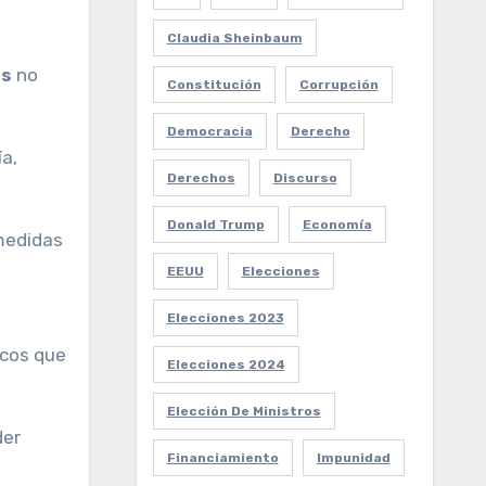
Claudia Sheinbaum
as
no
Constitución
Corrupción
Democracia
Derecho
a,
Derechos
Discurso
Donald Trump
Economía
medidas
EEUU
Elecciones
Elecciones 2023
icos que
Elecciones 2024
Elección De Ministros
der
Financiamiento
Impunidad