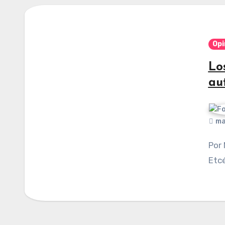
Opi
Lo
au
ma
Por Manuel Cifuentes Vargas. Publicado en
Etcé