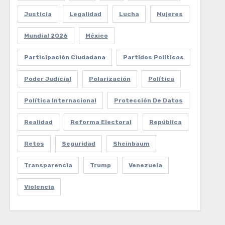
Justicia
Legalidad
Lucha
Mujeres
Mundial 2026
México
Participación Ciudadana
Partidos Políticos
Poder Judicial
Polarización
Política
Política Internacional
Protección De Datos
Realidad
Reforma Electoral
República
Retos
Seguridad
Sheinbaum
Transparencia
Trump
Venezuela
Violencia