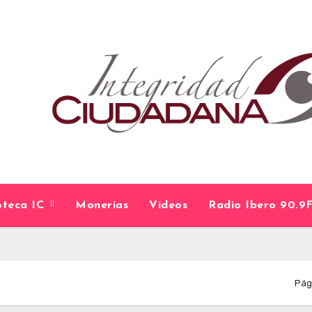
ioteca IC
Monerías
Videos
Radio Ibero 90.
Pági