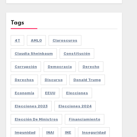
Tags
4T
AMLO
Claroscuros
Claudia Sheinbaum
Constitución
Corrupción
Democracia
Derecho
Derechos
Discurso
Donald Trump
Economía
EEUU
Elecciones
Elecciones 2023
Elecciones 2024
Elección De Ministros
Financiamiento
Impunidad
INAI
INE
Inseguridad