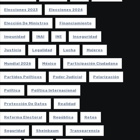
Elecciones 2023
Elecciones 2024
Elección De Ministros
Financiamiento
Impunidad
INAI
INE
Inseguridad
Justicia
Legalidad
Lucha
Mujeres
Mundial 2026
México
Participación Ciudadana
Partidos Políticos
Poder Judicial
Polarización
Política
Política Internacional
Protección De Datos
Realidad
Reforma Electoral
República
Retos
Seguridad
Sheinbaum
Transparencia