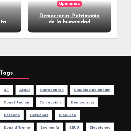
Opiniones
Democracia. Patrimonio
sta
de la humanidad
Tags
4T
AMLO
Claroscuros
Claudia Sheinbaum
Constitución
Corrupción
Democracia
Derecho
Derechos
Discurso
Donald Trump
Economía
EEUU
Elecciones