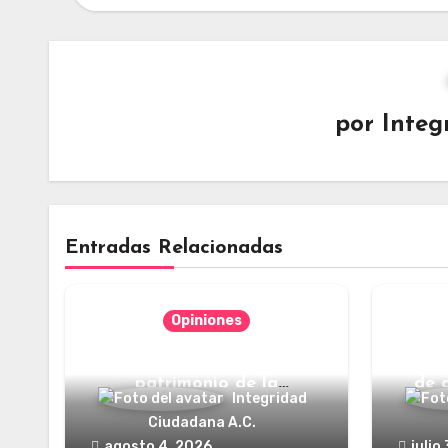
por
Integ
Entradas Relacionadas
Opiniones
Categorías jurídicas del
¿Y dó
patrimonio de la
de 
Integridad
humanidad
Ciudadana A.C.
agosto 4, 2026
julio