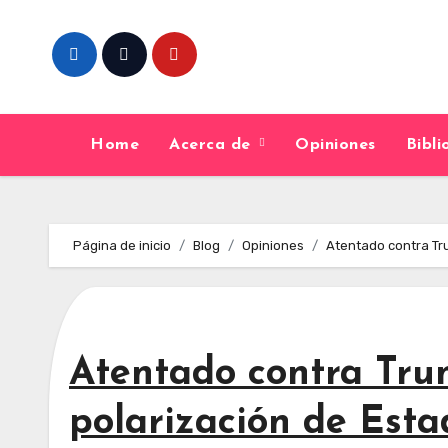
Skip
to
content
Home
Acerca de
Opiniones
Bibl
Página de inicio
Blog
Opiniones
Atentado contra Tru
Atentado contra Trum
polarización de Esta