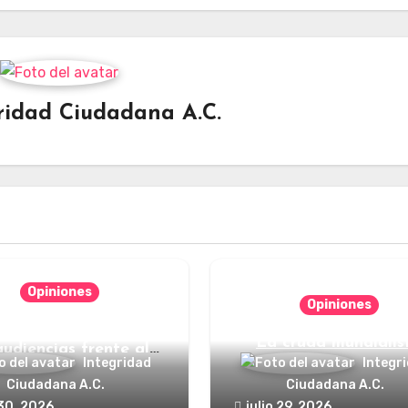
ridad Ciudadana A.C.
Opiniones
Opiniones
nde está el defensor
La cruda mundialis
audiencias frente al
Integridad
Integr
poder?
Ciudadana A.C.
Ciudadana A.C.
 30, 2026
julio 29, 2026