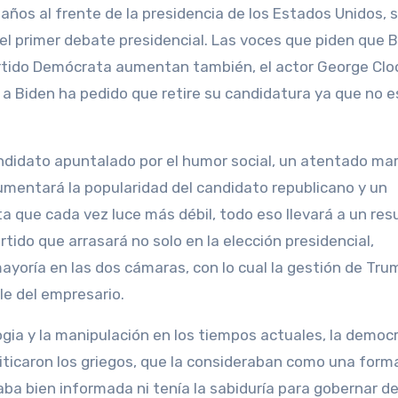
ños al frente de la presidencia de los Estados Unidos, 
 primer debate presidencial. Las voces que piden que 
partido Demócrata aumentan también, el actor George Cl
a Biden ha pedido que retire su candidatura ya que no es
andidato apuntalado por el humor social, un atentado ma
aumentará la popularidad del candidato republicano y un
a que cada vez luce más débil, todo eso llevará a un res
tido que arrasará no solo en la elección presidencial,
yoría en las dos cámaras, con lo cual la gestión de Tru
le del empresario.
gia y la manipulación en los tiempos actuales, la democ
riticaron los griegos, que la consideraban como una form
ba bien informada ni tenía la sabiduría para gobernar d