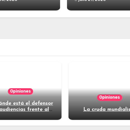
Opiniones
Opiniones
ónde está el defensor
audiencias frente al
La cruda mundiali
poder?