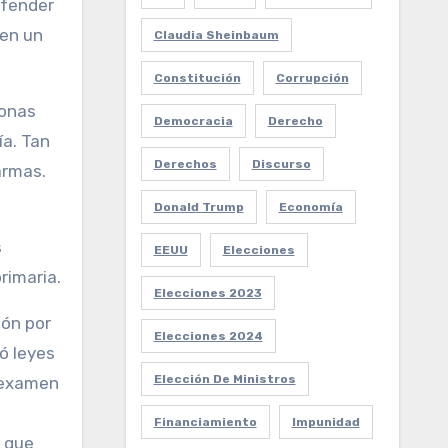
efender
 en un
Claudia Sheinbaum
Constitución
Corrupción
sonas
Democracia
Derecho
ía. Tan
Derechos
Discurso
armas.
Donald Trump
Economía
s
EEUU
Elecciones
rimaria.
Elecciones 2023
ión por
Elecciones 2024
ó leyes
Elección De Ministros
n examen
Financiamiento
Impunidad
o que