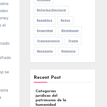
sobre
Reforma Electoral
Biden
ooney
República
Retos
 el
Seguridad
Sheinbaum
Transparencia
Trump
rcado
Venezuela
Violencia
ultado
mp se
Recent Post
racia
Categorías
jurídicas del
a
patrimonio de la
e
humanidad