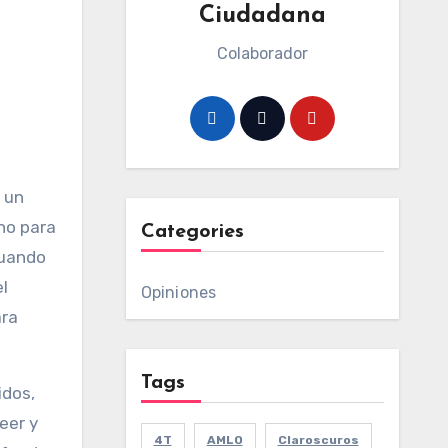
Ciudadana
Colaborador
 un
no para
Categories
cuando
l
Opiniones
ara
Tags
idos,
eer y
4T
AMLO
Claroscuros