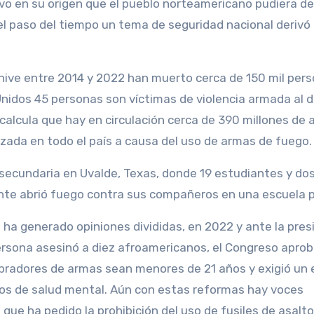
vo en su origen que el pueblo norteamericano pudiera d
 el paso del tiempo un tema de seguridad nacional derivó
hive entre 2014 y 2022 han muerto cerca de 150 mil per
nidos 45 personas son víctimas de violencia armada al d
calcula que hay en circulación cerca de 390 millones de 
lizada en todo el país a causa del uso de armas de fuego.
secundaria en Uvalde, Texas, donde 19 estudiantes y do
nte abrió fuego contra sus compañeros en una escuela p
ha generado opiniones divididas, en 2022 y ante la pres
ersona asesinó a diez afroamericanos, el Congreso aprob
mpradores de armas sean menores de 21 años y exigió u
s los de salud mental. Aún con estas reformas hay voces
 que ha pedido la prohibición del uso de fusiles de asalt