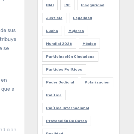
INAI
INE
Inseguridad
Justicia
Legalidad
 de sus
Lucha
Mujeres
tribuye
Mundial 2026
México
e se
Participación Ciudadana
Partidos Políticos
 en
Poder Judicial
Polarización
 que el
Política
Política Internacional
e
Protección De Datos
ndición
Realidad