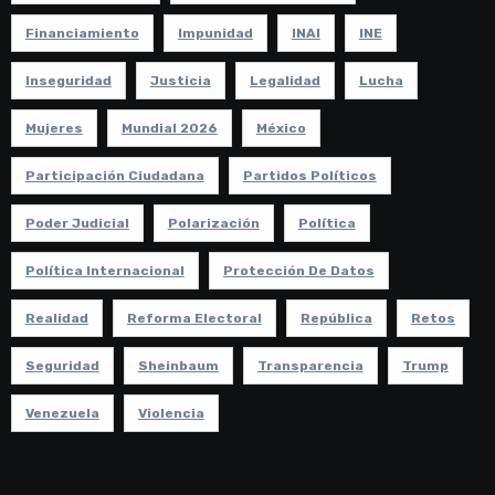
Financiamiento
Impunidad
INAI
INE
Inseguridad
Justicia
Legalidad
Lucha
Mujeres
Mundial 2026
México
Participación Ciudadana
Partidos Políticos
Poder Judicial
Polarización
Política
Política Internacional
Protección De Datos
Realidad
Reforma Electoral
República
Retos
Seguridad
Sheinbaum
Transparencia
Trump
Venezuela
Violencia