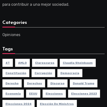
para contribuir a una mejor sociedad.
Categories
Opiniones
Tags
4T
AMLO
Claroscuros
Claudia Sheinbaum
Constitución
Corrupción
Democracia
Derecho
Derechos
Discurso
Donald Trump
Economía
EEUU
Elecciones
Elecciones 2023
Elecciones 2024
Elección De Ministros