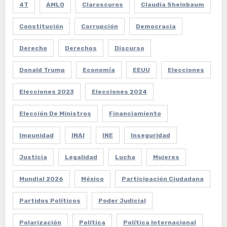
4T
AMLO
Claroscuros
Claudia Sheinbaum
Constitución
Corrupción
Democracia
Derecho
Derechos
Discurso
Donald Trump
Economía
EEUU
Elecciones
Elecciones 2023
Elecciones 2024
Elección De Ministros
Financiamiento
Impunidad
INAI
INE
Inseguridad
Justicia
Legalidad
Lucha
Mujeres
Mundial 2026
México
Participación Ciudadana
Partidos Políticos
Poder Judicial
Polarización
Política
Política Internacional