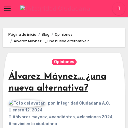
Skip
to
content
Página de inicio
Blog
Opiniones
Álvarez Máynez… ¿una nueva alternativa?
Opiniones
Álvarez Máynez… ¿una
nueva alternativa?
por
Integridad Ciudadana A.C.
enero 12, 2024
#álvarez maynez
,
#candidatos
,
#elecciones 2024
,
#movimiento ciudadano