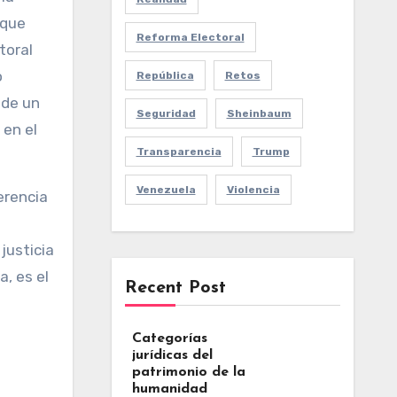
 que
Reforma Electoral
toral
o
República
Retos
 de un
Seguridad
Sheinbaum
 en el
Transparencia
Trump
Venezuela
Violencia
erencia
justicia
, es el
Recent Post
Categorías
jurídicas del
patrimonio de la
humanidad