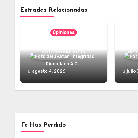
Entradas Relacionadas
Opiniones
Categorías jurídicas del
¿Y dó
patrimonio de la
de 
Integridad
humanidad
Ciudadana A.C.
agosto 4, 2026
julio
Te Has Perdido