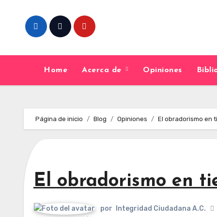
Skip
to
content
Home
Acerca de
Opiniones
Bibl
Página de inicio
Blog
Opiniones
El obradorismo en 
El obradorismo en ti
por
Integridad Ciudadana A.C.