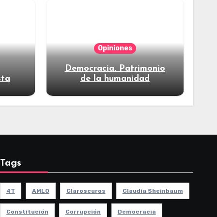
Opiniones
Democracia. Patrimonio
sta
de la humanidad
Tags
4T
AMLO
Claroscuros
Claudia Sheinbaum
Constitución
Corrupción
Democracia