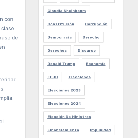
Claudia Sheinbaum
én con
Constitución
Corrupción
 clase
frase de
Democracia
Derecho
en
Derechos
Discurso
Donald Trump
Economía
EEUU
Elecciones
teridad
s,
Elecciones 2023
mplía,
Elecciones 2024
Elección De Ministros
el
y
Financiamiento
Impunidad