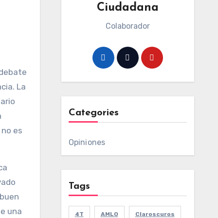
Ciudadana
Colaborador
 debate
cia. La
ario
Categories
n
 no es
Opiniones
ca
ivado
Tags
 buen
de una
4T
AMLO
Claroscuros