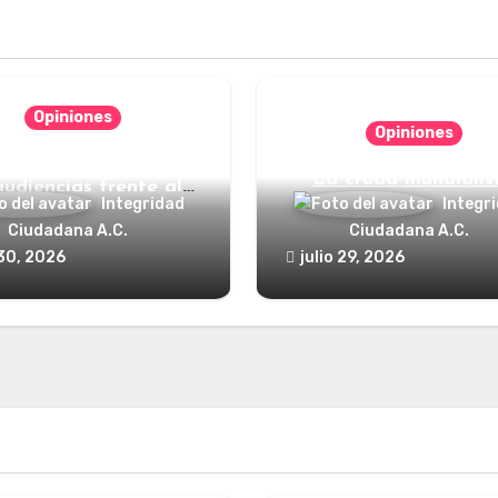
Opiniones
Opiniones
nde está el defensor
La cruda mundialis
audiencias frente al
Integridad
Integr
poder?
Ciudadana A.C.
Ciudadana A.C.
 30, 2026
julio 29, 2026