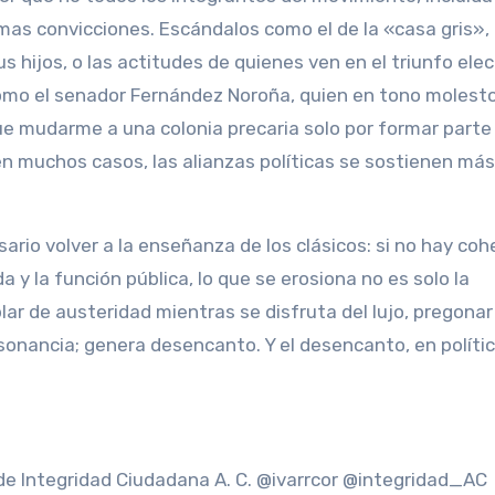
mas convicciones. Escándalos como el de la «casa gris»,
us hijos, o las actitudes de quienes ven en el triunfo elec
como el senador Fernández Noroña, quien en tono molest
que mudarme a una colonia precaria solo por formar parte
 muchos casos, las alianzas políticas se sostienen más
ario volver a la enseñanza de los clásicos: si no hay coh
da y la función pública, lo que se erosiona no es solo la
lar de austeridad mientras se disfruta del lujo, pregonar 
sonancia; genera desencanto. Y el desencanto, en política
r de Integridad Ciudadana A. C. @ivarrcor @integridad_AC