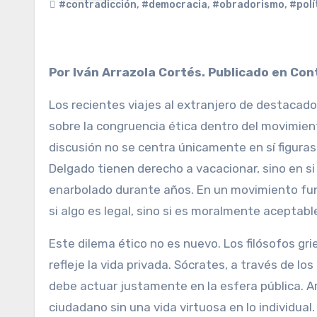
#contradicción
,
#democracia
,
#obradorismo
,
#polí
Por Iván Arrazola Cortés. Publicado en Con
Los recientes viajes al extranjero de destaca
sobre la congruencia ética dentro del movimien
discusión no se centra únicamente en sí figura
Delgado tienen derecho a vacacionar, sino en si
enarbolado durante años. En un movimiento funda
si algo es legal, sino si es moralmente aceptabl
Este dilema ético no es nuevo. Los filósofos gri
refleje la vida privada. Sócrates, a través de lo
debe actuar justamente en la esfera pública. A
ciudadano sin una vida virtuosa en lo individua