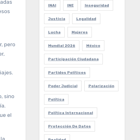
cadas
INAI
INE
Inseguridad
esos
Justicia
Legalidad
Lucha
Mujeres
, pero
Mundial 2026
México
r,
Participación Ciudadana
iajes.
Partidos Políticos
Poder Judicial
Polarización
, sino
Política
ía.
Política Internacional
ue el
Protección De Datos
la
Realidad