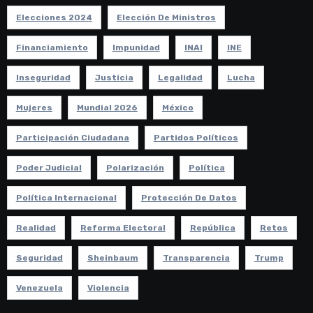
Elecciones 2024
Elección De Ministros
Financiamiento
Impunidad
INAI
INE
Inseguridad
Justicia
Legalidad
Lucha
Mujeres
Mundial 2026
México
Participación Ciudadana
Partidos Políticos
Poder Judicial
Polarización
Política
Política Internacional
Protección De Datos
Realidad
Reforma Electoral
República
Retos
Seguridad
Sheinbaum
Transparencia
Trump
Venezuela
Violencia