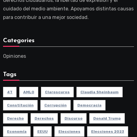
derechos ciudadanos, la libertad de expresión y el
cuidado del medio ambiente. Apoyamos distintas causas
para contribuir a una mejor sociedad.
Categories
Opiniones
Tags
4T
AMLO
Claroscuros
Claudia Sheinbaum
Constitución
Corrupción
Democracia
Derecho
Derechos
Discurso
Donald Trump
Economía
EEUU
Elecciones
Elecciones 2023