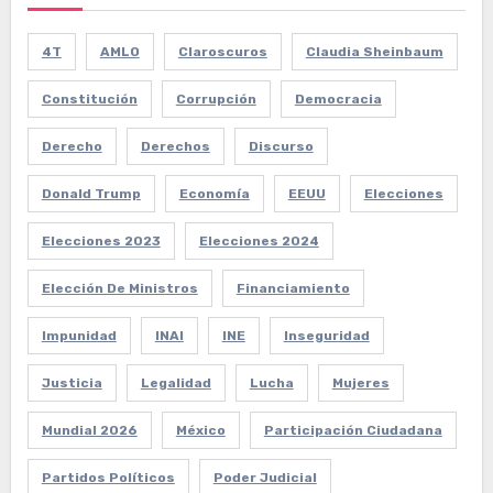
4T
AMLO
Claroscuros
Claudia Sheinbaum
Constitución
Corrupción
Democracia
Derecho
Derechos
Discurso
Donald Trump
Economía
EEUU
Elecciones
Elecciones 2023
Elecciones 2024
Elección De Ministros
Financiamiento
Impunidad
INAI
INE
Inseguridad
Justicia
Legalidad
Lucha
Mujeres
Mundial 2026
México
Participación Ciudadana
Partidos Políticos
Poder Judicial