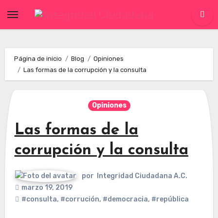
Skip
to
content
Página de inicio
Blog
Opiniones
Las formas de la corrupción y la consulta
Opiniones
Las formas de la
corrupción y la consulta
por
Integridad Ciudadana A.C.
marzo 19, 2019
#consulta
,
#corrución
,
#democracia
,
#república