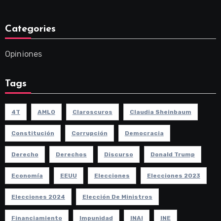
Categories
Opiniones
Tags
4T
AMLO
Claroscuros
Claudia Sheinbaum
Constitución
Corrupción
Democracia
Derecho
Derechos
Discurso
Donald Trump
Economía
EEUU
Elecciones
Elecciones 2023
Elecciones 2024
Elección De Ministros
Financiamiento
Impunidad
INAI
INE