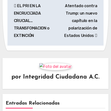
Navegación
EL PRI EN LA
Atentado contra
de
ENCRUCIJADA
Trump: un nuevo
entradas
CRUCIAL…
capítulo en la
TRANSFOMACION o
polarización de
EXTINCIÓN
Estados Unidos
por
Integridad Ciudadana A.C.
Entradas Relacionadas