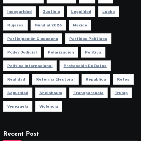
Inseguridad
Justicia
Legalidad
Lucha
Mujeres
Mundial 2026
México
Participación Ciudadana
Partidos Políticos
Poder Judicial
Polarización
Política
Política Internacional
Protección De Datos
Realidad
Reforma Electoral
República
Retos
Seguridad
Sheinbaum
Transparencia
Trump
Venezuela
Violencia
Recent Post