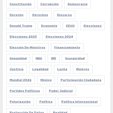
Constitución
Corrupción
Democracia
Derecho
Derechos
Discurso
Donald Trump
Economía
EEUU
Elecciones
Elecciones 2023
Elecciones 2024
Elección De Ministros
Financiamiento
Impunidad
INAI
INE
Inseguridad
Justicia
Legalidad
Lucha
Mujeres
Mundial 2026
México
Participación Ciudadana
Partidos Políticos
Poder Judicial
Polarización
Política
Política Internacional
Protección De Datos
Realidad