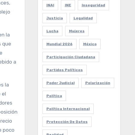
aces,
INAI
INE
Inseguridad
plejo
Justicia
Legalidad
Lucha
Mujeres
en la
s que
Mundial 2026
México
de
Participación Ciudadana
ebido a
Partidos Políticos
Poder Judicial
Polarización
s la
 el
Política
dores
Política Internacional
posición
recio
Protección De Datos
e poco
Realidad