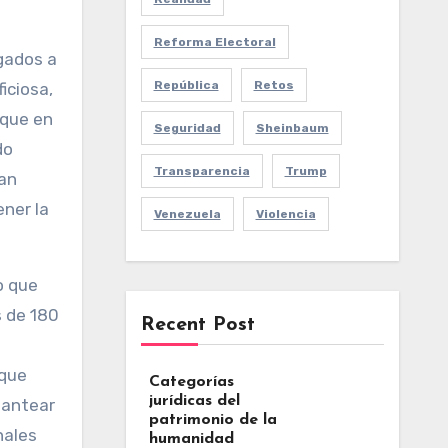
Reforma Electoral
igados a
República
Retos
iciosa,
 que en
Seguridad
Sheinbaum
do
Transparencia
Trump
ran
ener la
Venezuela
Violencia
o que
s de 180
Recent Post
 que
Categorías
jurídicas del
lantear
patrimonio de la
nales
humanidad