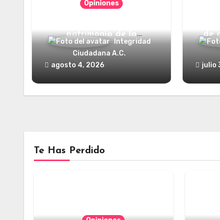
Opiniones
Categorías jurídicas del
¿Y dó
patrimonio de la
de 
Integridad
humanidad
Ciudadana A.C.
agosto 4, 2026
julio
Te Has Perdido