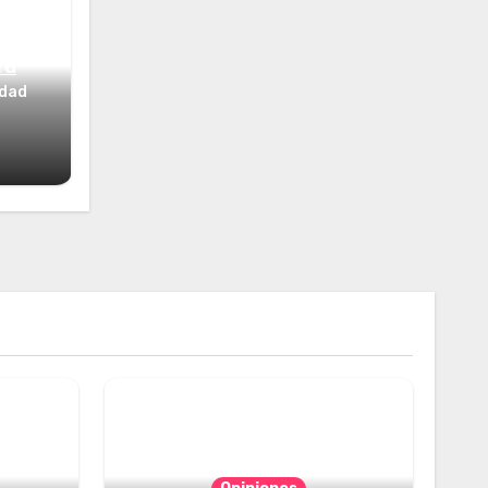
ta
idad