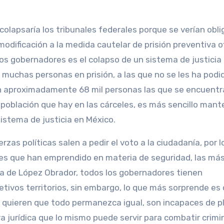
colapsaría los tribunales federales porque se verían obl
modificación a la medida cautelar de prisión preventiva of
 los gobernadores es el colapso de un sistema de justicia
 muchas personas en prisión, a las que no se les ha podi
son aproximadamente 68 mil personas las que se encuent
a población que hay en las cárceles, es más sencillo mant
sistema de justicia en México.
zas políticas salen a pedir el voto a la ciudadanía, por l
ones que han emprendido en materia de seguridad, las má
pa de López Obrador, todos los gobernadores tienen
etivos territorios, sin embargo, lo que más sorprende es
ís quieren que todo permanezca igual, son incapaces de p
ra jurídica que lo mismo puede servir para combatir crimi