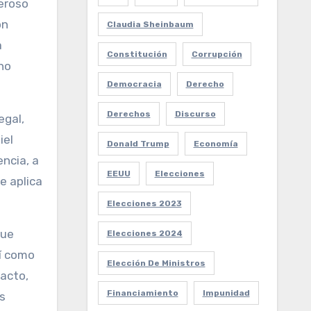
neroso
ón
Claudia Sheinbaum
a
Constitución
Corrupción
ho
Democracia
Derecho
Derechos
Discurso
egal,
iel
Donald Trump
Economía
encia, a
EEUU
Elecciones
se aplica
Elecciones 2023
que
Elecciones 2024
sí como
Elección De Ministros
pacto,
Financiamiento
Impunidad
s