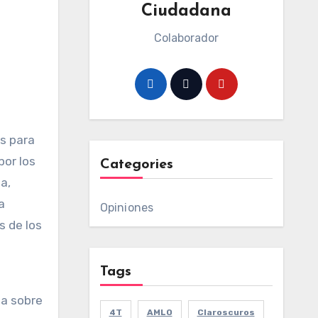
Ciudadana
Colaborador
es para
por los
Categories
a,
a
Opiniones
s de los
Tags
ta sobre
4T
AMLO
Claroscuros